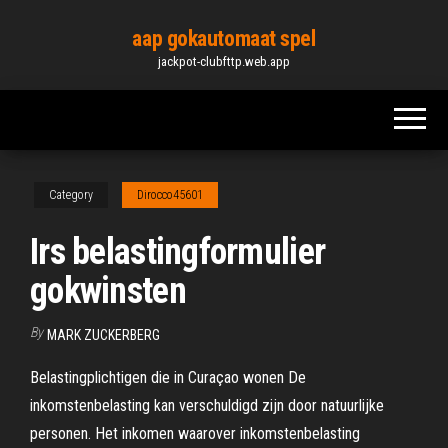
Skip
aap gokautomaat spel
to
jackpot-clubfttp.web.app
the
content
Category
Dirocco45601
Irs belastingformulier
gokwinsten
By
MARK ZUCKERBERG
Belastingplichtigen die in Curaçao wonen De
inkomstenbelasting kan verschuldigd zijn door natuurlijke
personen. Het inkomen waarover inkomstenbelasting