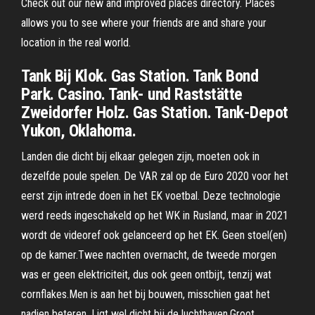
Check out our new and improved places directory. Places
allows you to see where your friends are and share your
location in the real world.
Tank Bij Klok. Gas Station. Tank Bond
Park. Casino. Tank- und Raststätte
Zweidorfer Holz. Gas Station. Tank-Depot
Yukon, Oklahoma.
Landen die dicht bij elkaar gelegen zijn, moeten ook in
dezelfde poule spelen. De VAR zal op de Euro 2020 voor het
eerst zijn intrede doen in het EK voetbal. Deze technologie
werd reeds ingeschakeld op het WK in Rusland, maar in 2021
wordt de videoref ook gelanceerd op het EK. Geen stoel(en)
op de kamer.Twee nachten overnacht, de tweede morgen
was er geen elektriciteit, dus ook geen ontbijt, tenzij wat
cornflakes.Men is aan het bij bouwen, misschien gaat het
nadien beteren. Ligt wel dicht bij de luchthaven.Groot