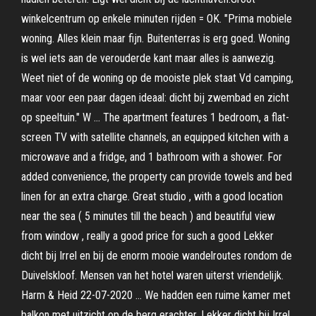
winkelcentrum op enkele minuten rijden = OK. "Prima mobiele
woning. Alles klein maar fijn. Buitenterras is erg goed. Woning
is wel iets aan de verouderde kant maar alles is aanwezig.
Weet niet of de woning op de mooiste plek staat Vd camping,
maar voor een paar dagen ideaal: dicht bij zwembad en zicht
op speeltuin." W … The apartment features 1 bedroom, a flat-
screen TV with satellite channels, an equipped kitchen with a
microwave and a fridge, and 1 bathroom with a shower. For
added convenience, the property can provide towels and bed
linen for an extra charge. Great studio , with a good location
near the sea ( 5 minutes till the beach ) and beautiful view
from window , really a good price for such a good Lekker
dicht bij Irrel en bij de enorm mooie wandelroutes rondom de
Duivelskloof. Mensen van het hotel waren uiterst vriendelijk.
Harm & Heid 22-07-2020 … We hadden een ruime kamer met
balkon met uitzicht op de berg erachter. Lekker dicht bij Irrel