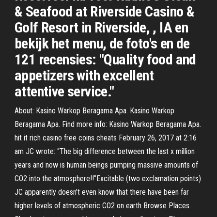
& Seafood at Riverside Casino &
Golf Resort in Riverside, , IA en
bekijk het menu, de foto's en de
121 recensies: "Quality food and
appetizers with excellent
attentive service."
About: Kasino Warkop Beragama Apa. Kasino Warkop
Beragama Apa. Find more info: Kasino Warkop Beragama Apa.
hit it rich casino free coins cheats February 26, 2017 at 2:16
am JC wrote: “The big difference between the last x million
years and now is human beings pumping massive amounts of
CO2 into the atmosphere!!”Excitable (two exclamation points)
JC apparently doesn’t even know that there have been far
higher levels of atmospheric CO2 on earth Browse Places.