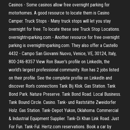
Casinos - Some casinos allow free overnight parking for
motorhomes. A good resource to locate them is Casino
Camper. Truck Stops - Many truck stops will let you stay
overnight for free. To locate these see Truck Stop Locations.
overnightrvparking.com - Another resource for free overnight
parking is overnightrvparking.com. They also offer a Castello
4432 - Campo San Giovanni Nuovo, Venice, VE, 30124, Italy,
800-246-8357 View Ron Bauer’s profile on LinkedIn, the
world’s largest professional community. Ron has 2 jobs listed
on their profile. See the complete profile on LinkedIn and
discover Ron’s connections Tank Bij Klok. Gas Station. Tank
Bond Park. Nature Preserve. Tank Bond Road. Local Business.
Tank Bound Circle. Casino. Tank- und Raststätte Zweidorfer
Holz. Gas Station. Tank-Depot Yukon, Oklahoma. Commercial
& Industrial Equipment Supplier. Tank-Di Khan Link Road. Just
For Fun. Tank-Ful. Hertz.com reservations. Book a car by